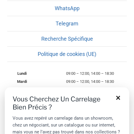
WhatsApp
Telegram
Recherche Spécifique
Politique de cookies (UE)
Lundi
09:00 – 12:00, 14:00 – 18:30
Mardi
09:00 – 12:00, 14:00 – 18:30
Mercredi
09:00 – 12:00, 14:00 – 18:30
×
Vous Cherchez Un Carrelage
Jeudi
09:00 – 12:00, 14:00 – 18:30
Bien Précis ?
Vendredi
09:00 – 12:00, 14:00 – 18:30
Samedi
09:00 – 12:00
Vous avez repéré un carrelage dans un showroom,
Dimanche
Fermé
chez un négociant, sur un catalogue ou sur internet,
mais vous ne l’avez pas trouvé dans nos collections ?