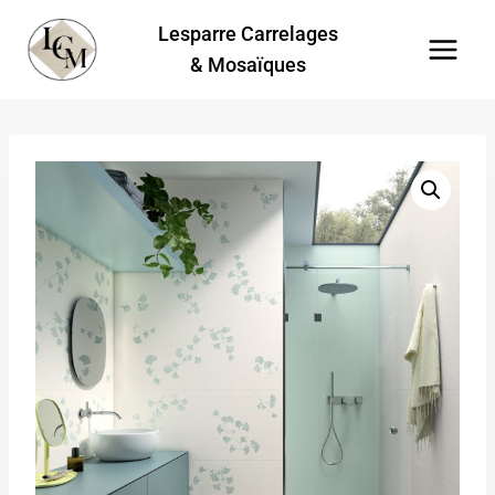
Aller
Lesparre Carrelages
au
& Mosaïques
contenu