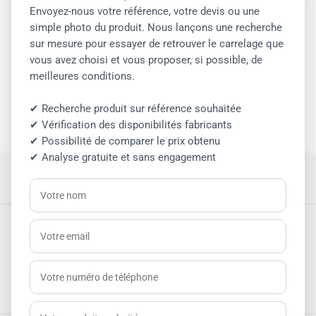
Envoyez-nous votre référence, votre devis ou une
simple photo du produit. Nous lançons une recherche
sur mesure pour essayer de retrouver le carrelage que
vous avez choisi et vous proposer, si possible, de
meilleures conditions.
Cliquez pour accepter les cookies
✔ Recherche produit sur référence souhaitée
marketing et activer ce contenu
✔ Vérification des disponibilités fabricants
✔ Possibilité de comparer le prix obtenu
✔ Analyse gratuite et sans engagement
Gérer le consentement aux
cookies
Pour offrir les meilleures expériences, nous utilisons des technologies telles
que les cookies pour stocker et/ou accéder aux informations des appareils.
Le fait de consentir à ces technologies nous permettra de traiter des
données telles que le comportement de navigation ou les ID uniques sur ce
site. Le fait de ne pas consentir ou de retirer son consentement peut avoir
un effet négatif sur certaines caractéristiques et fonctions.
ACEB 2026 © Tous droits réservés