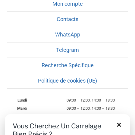
Mon compte
Contacts
WhatsApp
Telegram
Recherche Spécifique
Politique de cookies (UE)
Lundi
09:00 – 12:00, 14:00 – 18:30
Mardi
09:00 – 12:00, 14:00 – 18:30
Mercredi
09:00 – 12:00, 14:00 – 18:30
×
Vous Cherchez Un Carrelage
Jeudi
09:00 – 12:00, 14:00 – 18:30
Bien Précis ?
Vendredi
09:00 – 12:00, 14:00 – 18:30