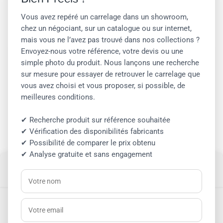
Samedi
09:00 – 12:00
Vous avez repéré un carrelage dans un showroom,
Dimanche
Fermé
chez un négociant, sur un catalogue ou sur internet,
mais vous ne l’avez pas trouvé dans nos collections ?
Envoyez-nous votre référence, votre devis ou une
simple photo du produit. Nous lançons une recherche
sur mesure pour essayer de retrouver le carrelage que
vous avez choisi et vous proposer, si possible, de
meilleures conditions.
Cliquez pour accepter les cookies
✔ Recherche produit sur référence souhaitée
marketing et activer ce contenu
✔ Vérification des disponibilités fabricants
✔ Possibilité de comparer le prix obtenu
✔ Analyse gratuite et sans engagement
Gérer le consentement aux
cookies
Pour offrir les meilleures expériences, nous utilisons des technologies telles
que les cookies pour stocker et/ou accéder aux informations des appareils.