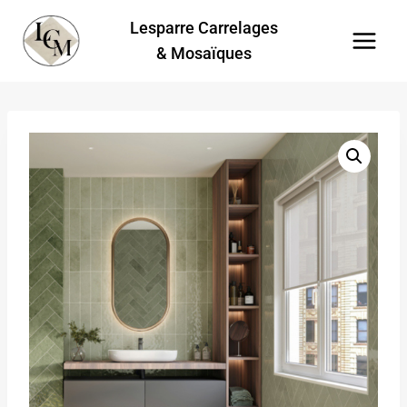
Aller
Lesparre Carrelages
au
& Mosaïques
contenu