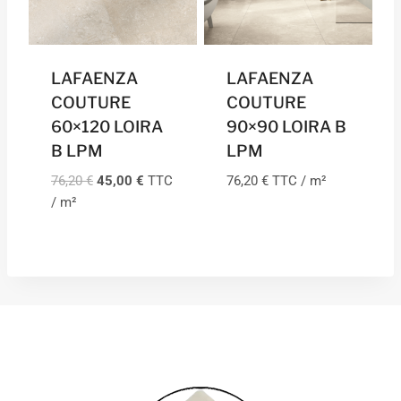
LAFAENZA
LAFAENZA
COUTURE
COUTURE
60×120 LOIRA
90×90 LOIRA B
B LPM
LPM
Le
Le
76,20
€
45,00
€
TTC
76,20
€
TTC / m²
prix
prix
/ m²
initial
actuel
était :
est :
76,20 €.
45,00 €.