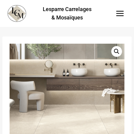
Aller
Lesparre Carrelages
au
& Mosaïques
contenu