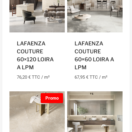
LAFAENZA
LAFAENZA
COUTURE
COUTURE
60×120 LOIRA
60×60 LOIRA A
A LPM
LPM
76,20
€
TTC / m²
67,95
€
TTC / m²
Promo