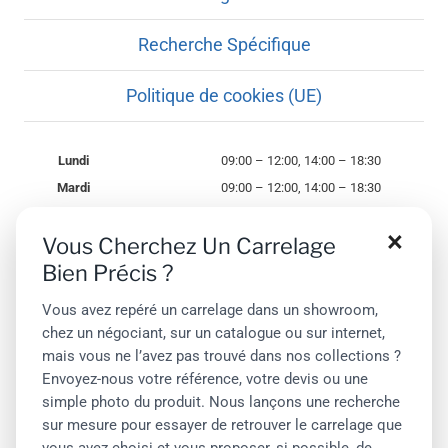
Recherche Spécifique
Politique de cookies (UE)
Lundi
09:00 – 12:00, 14:00 – 18:30
Mardi
09:00 – 12:00, 14:00 – 18:30
Mercredi
09:00 – 12:00, 14:00 – 18:30
×
Vous Cherchez Un Carrelage
Jeudi
09:00 – 12:00, 14:00 – 18:30
Bien Précis ?
Vendredi
09:00 – 12:00, 14:00 – 18:30
Samedi
09:00 – 12:00
Vous avez repéré un carrelage dans un showroom,
Dimanche
Fermé
chez un négociant, sur un catalogue ou sur internet,
mais vous ne l’avez pas trouvé dans nos collections ?
Envoyez-nous votre référence, votre devis ou une
simple photo du produit. Nous lançons une recherche
sur mesure pour essayer de retrouver le carrelage que